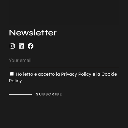
Newsletter
I
L
F
n
i
a
s
n
c
t
k
e
Ho letto e accetto la
Privacy Policy
e la
Cookie
a
e
b
Policy
g
d
o
r
I
o
a
n
k
SUBSCRIBE
m