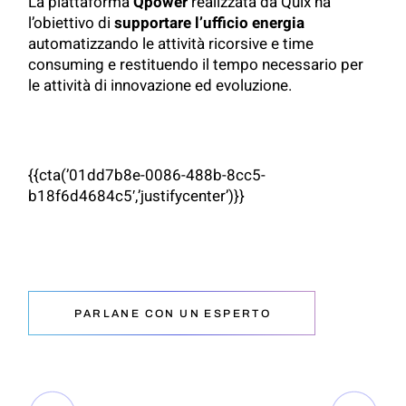
La piattaforma
Qpower
realizzata da Quix ha
l’obiettivo di
supportare l’ufficio energia
automatizzando le attività ricorsive e time
consuming e restituendo il tempo necessario per
le attività di innovazione ed evoluzione.
{{cta(’01dd7b8e-0086-488b-8cc5-
b18f6d4684c5′,’justifycenter’)}}
PARLANE CON UN ESPERTO