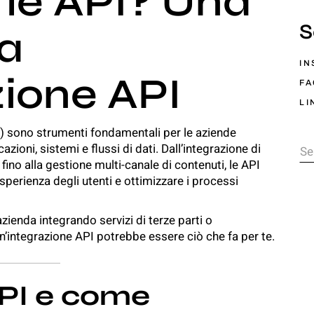
le API? Una
S
da
IN
zione API
F
LI
 sono strumenti fondamentali per le aziende
Se
zioni, sistemi e flussi di dati. Dall’integrazione di
 fino alla gestione multi-canale di contenuti, le API
esperienza degli utenti e
ottimizzare i processi
azienda integrando servizi di terze parti o
n’integrazione API potrebbe essere ciò che fa per te.
API e come