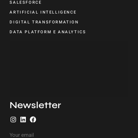
SALESFORCE
ARTIFICIAL INTELLIGENCE
DIGITAL TRANSFORMATION
DATA PLATFORM E ANALYTICS
Newsletter
I
L
F
n
i
a
s
n
c