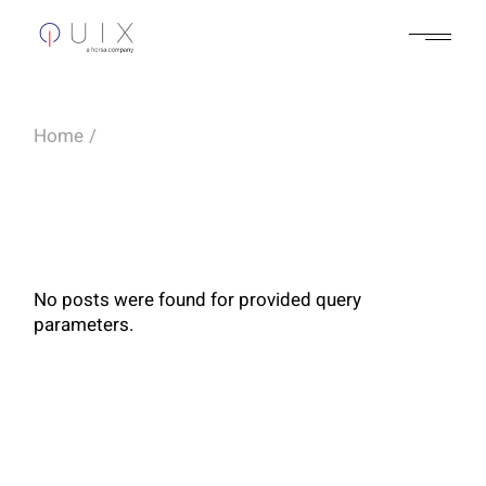
Skip
to
the
content
Home
No posts were found for provided query
parameters.