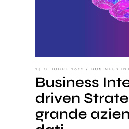
24 OTTOBRE 2022
BUSINESS IN
Business Int
driven Strate
grande azien