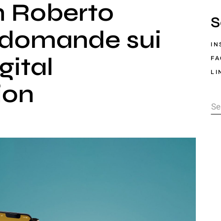
n Roberto
S
5 domande sui
IN
gital
F
LI
ion
Se