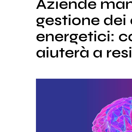
Aziende mani
gestione dei
energetici: c
aiuterà a res