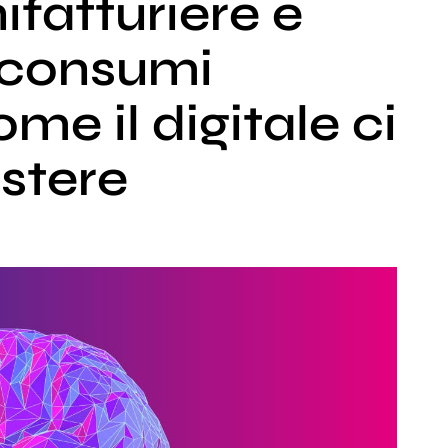
fatturiere e
 consumi
ome il digitale ci
istere