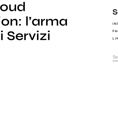
loud
S
ion: l’arma
IN
i Servizi
F
LI
Se