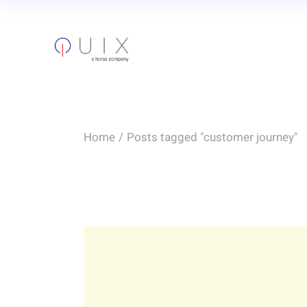
Skip
to
the
content
Home
Posts tagged "customer journey"