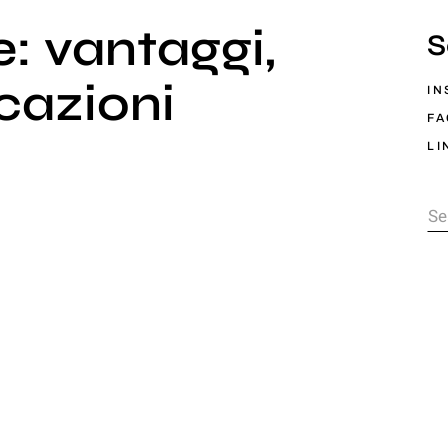
e: vantaggi,
S
icazioni
IN
F
LI
Se