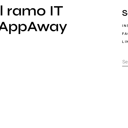
l ramo IT
S
a AppAway
IN
F
LI
Se