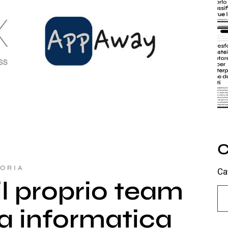
C
ORIA
Ca
il proprio team
a informatica