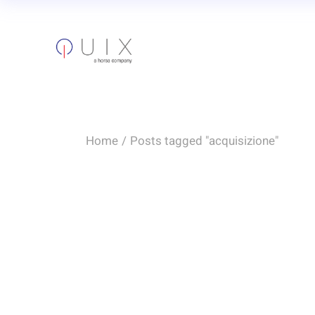
Skip
to
the
content
Home
Posts tagged "acquisizione"