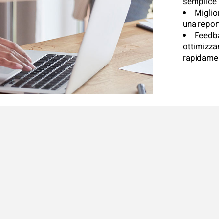
semplice 
Miglio
una report
Feedba
ottimizzar
rapidamen