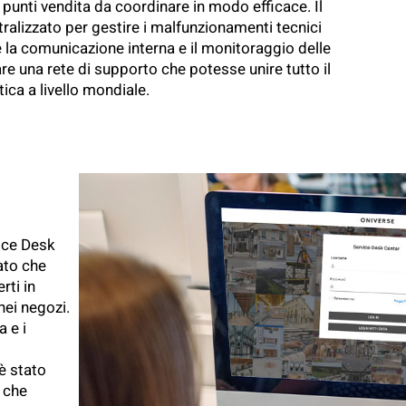
i punti vendita da coordinare in modo efficace. Il
alizzato per gestire i malfunzionamenti tecnici
re la comunicazione interna e il monitoraggio delle
re una rete di supporto che potesse unire tutto il
ica a livello mondiale.
ice Desk
ato che
rti in
nei negozi.
 e i
 è stato
n che