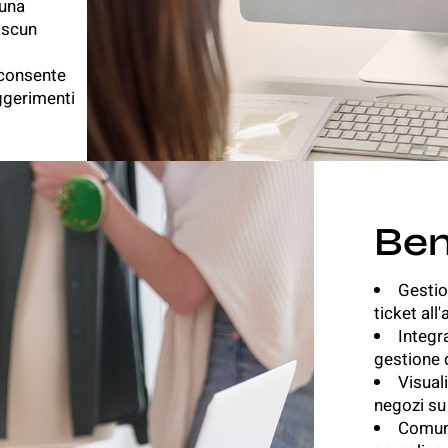
 una
ascun
 consente
uggerimenti
Ben
Gestio
ticket all'
Integr
gestione 
Visual
negozi su
Comuni