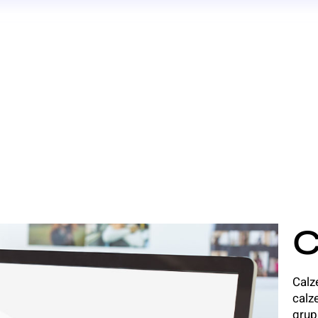
C
Calz
calz
grup