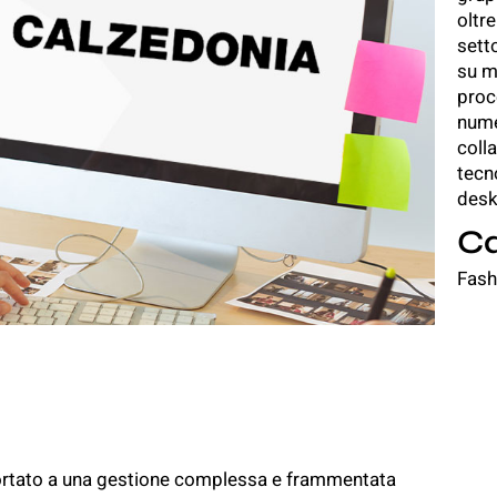
oltre
setto
su mi
proce
nume
coll
tecn
desk 
Ca
Fash
portato a una gestione complessa e frammentata