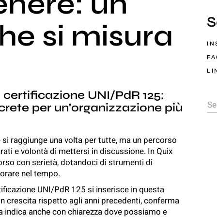
enere: un
S
e si misura
IN
F
LI
a certificazione UNI/PdR 125:
oncrete per un'organizzazione più
 si raggiunge una volta per tutte, ma un percorso
rati e volontà di mettersi in discussione. In Quix
rso con serietà, dotandoci di strumenti di
iorare nel tempo.
tificazione UNI/PdR 125 si inserisce in questa
in crescita rispetto agli anni precedenti, conferma
 ma indica anche con chiarezza dove possiamo e