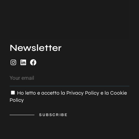
Newsletter
I
L
F
n
i
a
s
n
c
t
k
e
Ho letto e accetto la
Privacy Policy
e la
Cookie
a
e
b
Policy
g
d
o
r
I
o
a
n
k
SUBSCRIBE
m