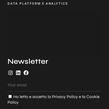
DATA PLATFORM E ANALYTICS
Newsletter
I
L
F
n
i
a
s
n
c
t
k
e
Ho letto e accetto la
Privacy Policy
e la
Cookie
a
e
b
Policy
g
d
o